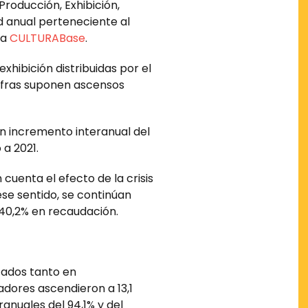
Producción, Exhibición,
d anual perteneciente al
ea
CULTURABase
.
xhibición distribuidas por el
 cifras suponen ascensos
un incremento interanual del
 a 2021.
cuenta el efecto de la crisis
ese sentido, se continúan
 40,2% en recaudación.
ltados tanto en
dores ascendieron a 13,1
ranuales del 94,1% y del