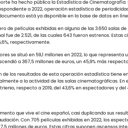
porte ha hecho pública la Estadística de Cinematografía: 
spondiente a 2022, operación estadística de periodicida
l documento está ya disponible en la base de datos en lín
ro de películas exhibidas en alguna de las 3.650 salas de e
nal fue de 2.521, de las cuales 643 fueron estrenos. Estas
15,6%, respectivamente.
res se situó en 59,1 millones en 2022, lo que representa 
ascendió a 367,5 millones de euros, un 45,9% más respecto
 de los resultados de esta operación estadística tiene en 
lmente a la actividad de las salas cinematográficas. En 
trienio, respecto a 2019, del 43,6% en espectadores y del
omento que vive el cine español, casi duplicando sus resu
dación. Con 705 películas exhibidas en 2022, los especta
7,5 millones de euros. Estas cifras suponen ascensos inte