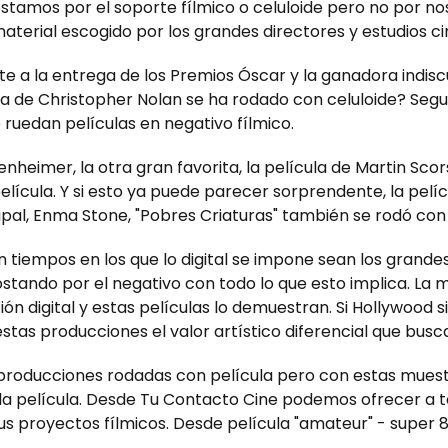
tamos por el soporte fílmico o celuloide pero no por nos
material escogido por los grandes directores y estudios c
e a la entrega de los Premios Óscar y la ganadora indisc
a de Christopher Nolan se ha rodado con celuloide? Segu
 ruedan películas en negativo fílmico.
eimer, la otra gran favorita, la película de Martin Scors
ícula. Y si esto ya puede parecer sorprendente, la pelíc
cipal, Enma Stone, "Pobres Criaturas" también se rodó con 
 tiempos en los que lo digital se impone sean los grandes
ostando por el negativo con todo lo que esto implica. La m
ción digital y estas películas lo demuestran. Si Hollywood
stas producciones el valor artístico diferencial que busc
 producciones rodadas con película pero con estas mue
 la película. Desde Tu Contacto Cine podemos ofrecer a t
us proyectos fílmicos. Desde película "amateur" - super 8